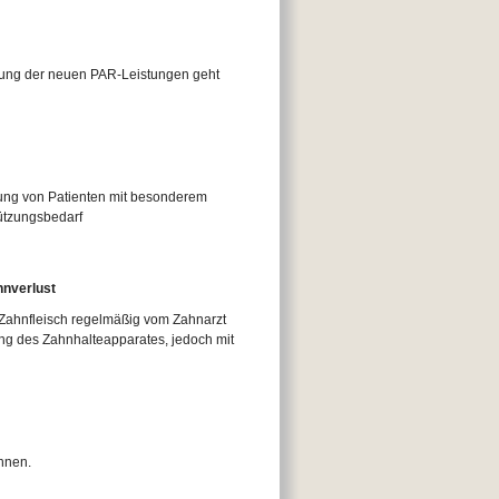
ührung der neuen PAR-Leistungen geht
gung von Patienten mit besonderem
ützungsbedarf
hnverlust
Zahnfleisch regelmäßig vom Zahnarzt
kung des Zahnhalteapparates, jedoch mit
nnen.