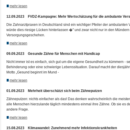
mehr lesen
12.09.2023 FVDZ-Kampagne: Mehr Wertschätzung für die ambulante Ver
Die Zahnarztpraxen in Deutschland sind ein wichtiger Pfeiler der ambulanten 
würde dies riesige Lücken hinterlassen �" und zwar nicht nur in den Münder
Versorgungsgeschehen.
mehr lesen
09.09.2023 Gesunde Zähne für Menschen mit Handicap
Nicht immer ist es einfach, sich gut um die eigene Gesundheit zu kümmern - se
Behinderung oder eine schwierige Lebenssituation. Darauf macht der diesjäh
Motto „Gesund beginnt im Mund -
mehr lesen
01.09.2023 Mehrheit überschätzt sich beim Zähneputzen
Zähneputzen: nichts einfacher als das! Das denken wahrscheinlich die meisten,
alle Menschen hierzulande täglich mindestens einmal ihre Zähne. Ob sie es d
andere Frage.
mehr lesen
15.08.2023 Klimawandel: Zunehmend mehr Infektionskrankheiten