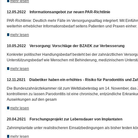
mehr lesen
12.05.2022 Informationsangebot zur neuen PAR-Richtlinie
PAR-Richtlinie: Deutlich mehr Fälle im Versorgungsalltag integriert. Mit Einf
weiterhin erheblicher Informationsbedarf seitens Patienten und Praxen einher.
mehr lesen
10.05.2022 Versorgung: Vorschläge der BZAEK zur Verbesserung
Konkreter politischer Handlungsbedarf besteht bei der zahnärztlichen Versor
Unterstützungsbedarf wie Menschen mit Behinderung, medizinischem Unterst
mehr lesen
12.11.2021 Diabetiker haben ein erhöhtes - Risiko für Parodontitis und Za
Die Bundeszahnärztekammer rät zum Weltdiabetestag am 14. November, das 
kontrollieren zu lassen.Parodontitis ist eine chronische, entzündliche Erkran
Auswirkungen auf den gesam
mehr lesen
20.04.2021 Forschungsprojekt zur Lebensdauer von Implantaten
Zahnimplantate unter realistischeren Einsatzbedingungen als bisher testen kö
mehr lesen