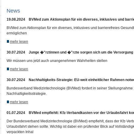
News
19.08.2024 BVMed zum Aktionsplan für ein diverses, inklusives und barr
BVMed zum Aktionsplan für ein diverses, inklusives und barrierefreies Gesu
ermöglichen
mehr lesen
30.07.2024 Junge �"rztinnen und �"rzte sorgen sich um die Versorgung
Wir müssen uns jetzt auch unangenehmen Wahrheiten stellen
mehr lesen
30.07.2024 Nachhaltigkeits-Strategie: EU-weit einheitlicher Rahmen notw
Bundesverband Medizintechnologie (BVMed) fordert in seiner Stellungnahme 
Nachhaltigkeitsstrategie.
mehr lesen
01.07.2024 BVMed empfiehlt: Kfz-Verbandkasten vor der Urlaubsfahrt kon
Der Bundesverband Medizintechnologie (BVMed) empfiehlt, dass der Kfz-Verba
Urlaubsfahrt stehen sollte. Wichtig ist dabei ein prüfender Blick auf Vollständig
verpackten Inhal