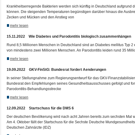
Krankheitserregende Bakterien werden sich künftig in Deutschland aufgrund
können. Die steigenden Temperaturen begünstigen darüber hinaus die Ausbre
Zecken und Mücken und den Anstieg von
mehr lesen
15.11.2022 Wie Diabetes und Parodontitis biologisch zusammenhängen
Rund 8,5 Millionen Menschen in Deutschland sind an Diabetes mellitus Typ 2 e
von mindestens zwei Millionen Menschen. An Parodontitis leiden rund 35 Milli
mehr lesen
19.09.2022 GKV-FinStG: Bundesrat fordert Aenderungen
In seiner Stellungnahme zum Regierungsentwurf für das GKV-Finanzstabilisier
Bundesrat den Empfehlungen seines Gesundheitsausschusses gefolgt und forde
Parodontitis-Behandlungsstrecke
mehr lesen
12.09.2022 Startschuss für die DMS 6
Der deutschen Bevölkerung wird nach acht Jahren bereits zum sechsten Mal w
Am 4. Oktober fällt der Startschuss für die Sechste Deutsche Mundgesundheitss
Deutschen Zahnärzte (IDZ)