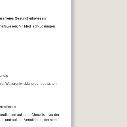
ierefreies Gesundheitswesen
ndheitswesen: Mit MedTech-Lösungen
endig
zur Weiterentwicklung der deutschen
trollieren
ndkasten auf jeder Checkliste vor der
keit und auf das Verfalldatum der steril