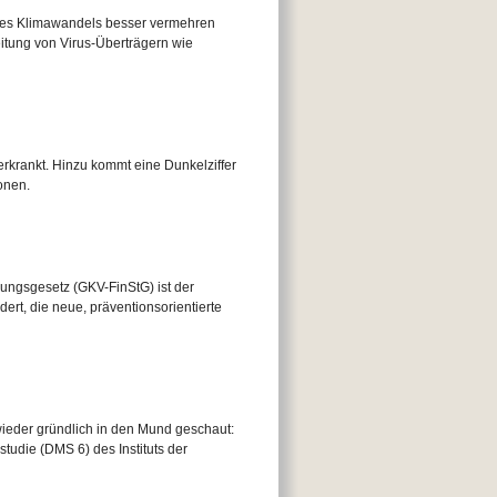
 des Klimawandels besser vermehren
itung von Virus-Überträgern wie
rkrankt. Hinzu kommt eine Dunkelziffer
onen.
ungsgesetz (GKV-FinStG) ist der
rt, die neue, präventionsorientierte
ieder gründlich in den Mund geschaut:
tudie (DMS 6) des Instituts der