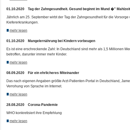
01.10.2020 Tag der Zahngesundheit. Gesund beginnt im Mund �" Mahlzeit
Jährlich am 25. September wirbt der Tag der Zahngesundheit für die Vorsorg
Kiefererkrankungen.
mehr lesen
01.10.2020 Mangelernährung bei Kindern vorbeugen
Es ist eine erschreckende Zahl: In Deutschland sind mehr als 1,5 Millionen
betroffen, darunter immer mehr Kinder.
mehr lesen
08.09.2020 Für ein ehrlicheres Miteinander
Das nach eigenen Angaben größte Arzt-Patienten-Portal in Deutschland, Jame
Verrohung von Sprache im Internet.
mehr lesen
28.08.2020 Corona-Pandemie
WHO konkretisiert ihre Empfehlung
mehr lesen