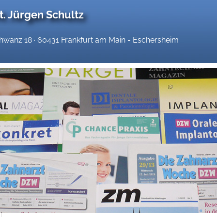
t. Jürgen Schultz
anz 18 · 60431 Frankfurt am Main - Eschersheim