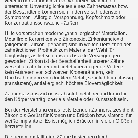
vieler in der Zahnmedizin verwendeten Materialien
untersucht. Unverträglichkeiten eines Zahnersatzes bzw.
der Bestandteile können sich in den verschiedensten
Symptomen - Allergie, Verspannung, Kopfschmerz oder
Konzentrationsschwäche - äußern.
Hilfe versprechen moderne „antiallergische“ Materialien.
Metallfreie Keramiken wie Zirkonoxid, Zirkoniumdioxid
(allgemein "Zirkon" genannt) sind in weiten Bereichen der
zahnärztlichen Prothetik zum Material der Wahl für
langfristige, ästhetisch anspruchsvolle Versorgungen
geworden. Zirkon ist der Beschaffenheit unserer Zähne
wesentlich ähnlicher und bietet überzeugende Vorteile:
kein Auftreten von schwarzen Kronenrändern, kein
Durchschimmern von dunklem Metall, sehr lichtdurchlässig
(transluzent), antiallergisch, höchste Bioverträglichkeit.
Zahnersatz aus Zirkon ist absolut metallfrei und kann für
den Körper verträglicher als Metalle oder Kunststoff sein.
Bei der Herstellung eines festsitzenden Zahnersatzes dient
Zirkon als Gerüst für Kronen und Brücken bzw. Material für
weiße Implantate. Es ist möglich Brücken in vielen Größen
herzustellen.
Die neuen, metallfreien Zähne bestechen durch